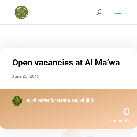
Open vacancies at Al Ma’wa
June 25, 2019
By
Al Ma'wa for Nature and Wildlife
0
Comments